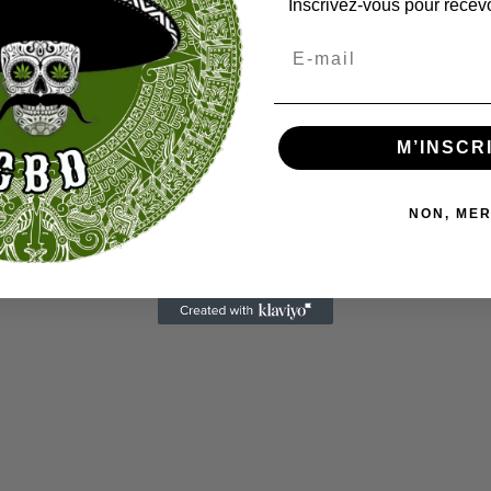
Inscrivez-vous pour recevo
M’INSCR
NON, MER