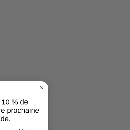
e 10 % de
re prochaine
de.