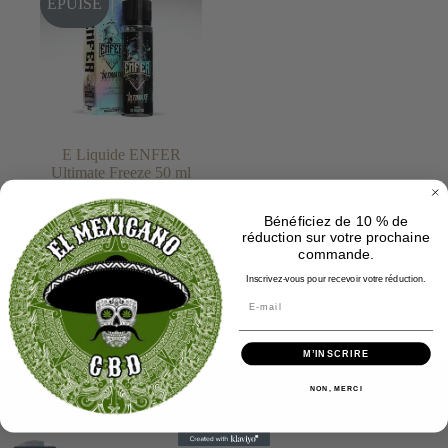
ÉPUISÉ
E Liquide ENFER
Ultimate Freeze 50 ml
22.90
€
Bénéficiez de 10 % de
réduction sur votre prochaine
Note
5.00
sur 5
commande.
Inscrivez-vous pour recevoir votre réduction.
Lire la suite
M’INSCRIRE
NON, MERCI
Tendance actuelle