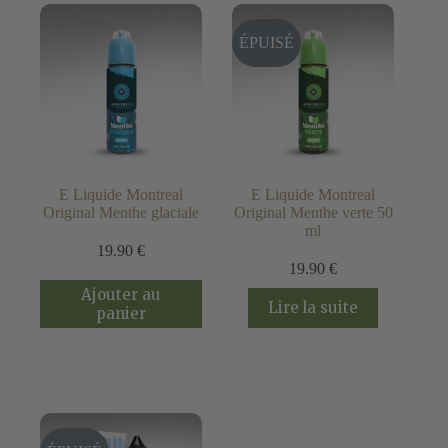
peuvent
être
choisies
ÉPUISÉ
sur
la
page
du
produit
E Liquide Montreal
E Liquide Montreal
Original Menthe glaciale
Original Menthe verte 50
ml
19.90
€
19.90
€
Ajouter au
Lire la suite
panier