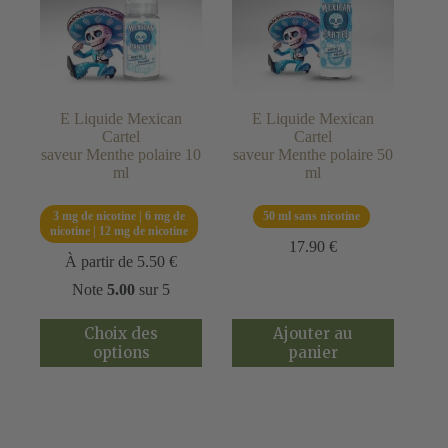
E Liquide Mexican
E Liquide Mexican
Cartel
Cartel
saveur Menthe polaire 10
saveur Menthe polaire 50
ml
ml
3 mg de nicotine | 6 mg de
50 ml sans nicotine
nicotine | 12 mg de nicotine
17.90
€
À partir de
5.50
€
Note
5.00
sur 5
Ce
Choix des
Ajouter au
produit
options
panier
a
plusieurs
variations.
Les
options