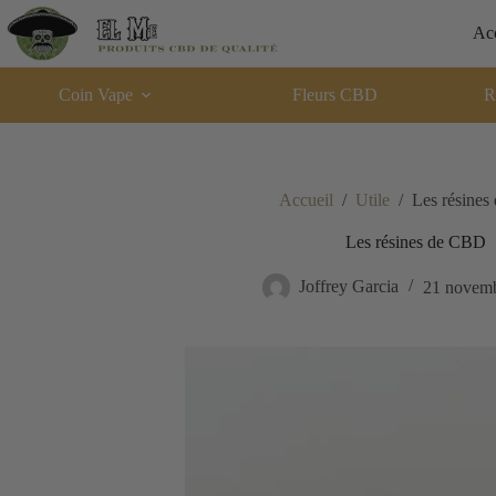
Acc
Coin Vape
Fleurs CBD
R
Accueil
/
Utile
/
Les résine
Les résines de CBD
Joffrey Garcia
21 novem