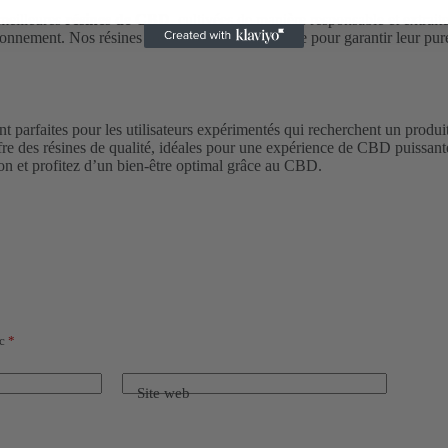
meilleures
résines de CBD
, cultivées de manière responsable et extrai
onnement. Nos résines sont testées en laboratoire pour garantir leur pur
t parfaites pour les utilisateurs expérimentés qui recherchent un produi
re des résines de qualité, idéales pour une expérience de CBD puissante
on et profitez d’un bien-être optimal grâce au CBD.
ec
*
Site web