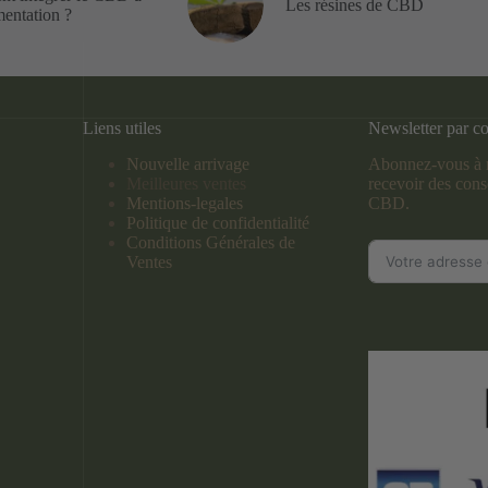
Les résines de CBD
mentation ?
Liens utiles
Newsletter par co
Nouvelle arrivage
Abonnez-vous à n
Meilleures ventes
recevoir des conse
Mentions-legales
CBD.
Politique de confidentialité
Conditions Générales de
Ventes