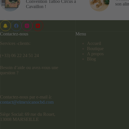
Convention Tattoo Circus à
son ali
Cavaillon !
Contactez-nous
Menu
Services -clients:
Accueil
Boutique
A propos
(+33) 06 22 24 51 24
Blog
Besoin d’aide ou avez-vous une
question ?
Contactez-nous par e-mail à:
contact@elmexicanocbd.com
Siège Social: 69 rue du Rouet,
13008 MARSEILLE