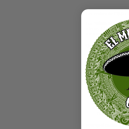
Les résines de CBD :
Les
résines de CBD
so
intense.
EL MEXICA
une excellente alternati
Qu’est-ce que la rési
La résine de CBD est ob
cannabidiol. Elle est ri
infusion, pour obtenir de
Les bienfaits des rés
Concentration 
qui en fait un ch
Effets rapides e
cherchent à soulag
Polyvalence
: Vo
maison comme des
Pourquoi choisir E