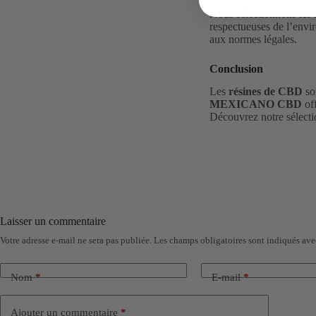
Nous sélectionnons les 
respectueuses de l’envir
aux normes légales.
Conclusion
Les
résines de CBD
son
MEXICANO CBD
off
Découvrez notre sélecti
Laisser un commentaire
Votre adresse e-mail ne sera pas publiée.
Les champs obligatoires sont indiqués av
Nom
*
E-mail
*
Ajouter un commentaire
*