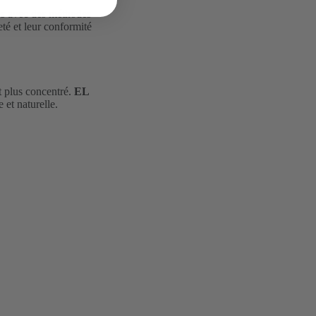
tes avec des méthodes
eté et leur conformité
t plus concentré.
EL
 et naturelle.