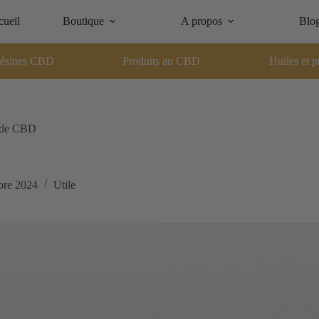
ueil
Boutique
A propos
Blo
ésines CBD
Produits au CBD
Huiles et p
s de CBD
bre 2024
Utile