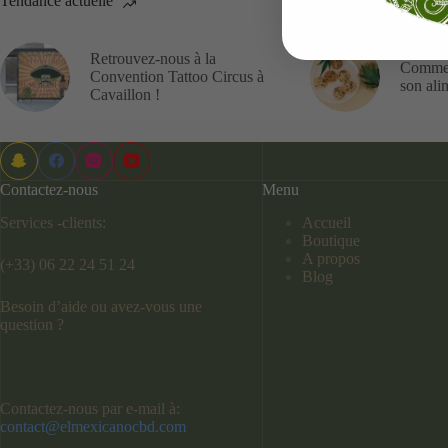
Tendance actuelle
Retrouvez-nous à la
Commen
Convention Tattoo Circus à
son ali
Cavaillon !
Contactez-nous
Menu
Services -clients:
Accueil
Boutique
A propos
(+33) 06 22 24 51 24
Blog
Besoin d’aide ou avez-vous une
question ?
Contactez-nous par e-mail à:
contact@elmexicanocbd.com