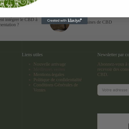
t intégrer le CBD à
Les résines de CBD
mentation ?
Liens utiles
Newsletter par co
Nouvelle arrivage
Abonnez-vous à n
Meilleures ventes
recevoir des conse
Mentions-legales
CBD.
Politique de confidentialité
Conditions Générales de
Ventes