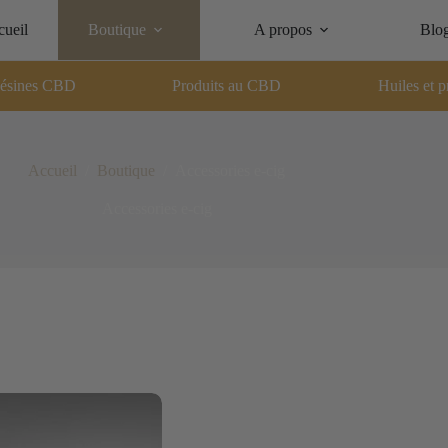
ueil
Boutique
A propos
Blo
ésines CBD
Produits au CBD
Huiles et p
Accueil
/
Boutique
/
Accessories e-cig
Accessories e-cig