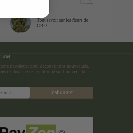
Tout savoir sur les fleurs de
CBD
urriel
otre newsletter pour découvrir nos nouveautés,
ils exclusifs et rester informé sur l’univers du
S'abonner