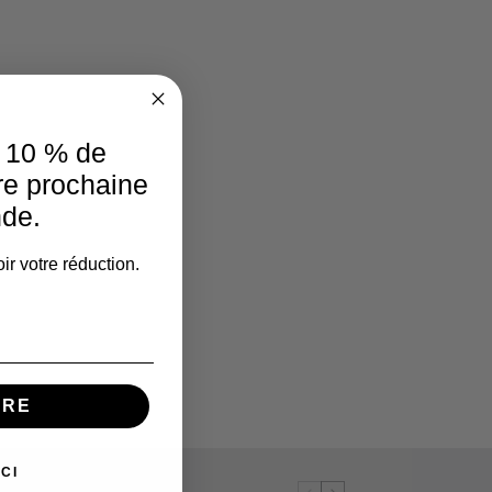
e 10 % de
re prochaine
de.
ir votre réduction.
IRE
CI