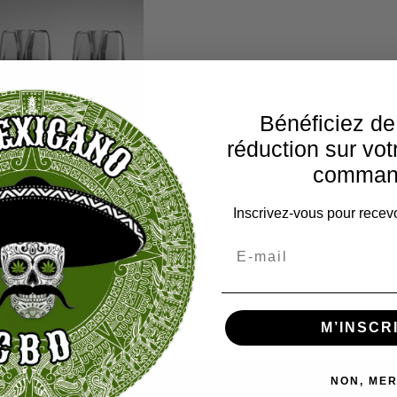
Bénéficiez d
réduction sur vot
comman
Inscrivez-vous pour recevo
/ Pods pour INNOKIN
KLYPSE
9.90
€
er au panier
M’INSCR
NON, MER