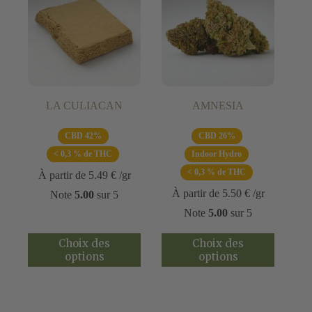
sur
la
page
du
produit
LA CULIACAN
AMNESIA
CBD 42%
CBD 26%
< 0,3 % de THC
Indoor Hydro
< 0,3 % de THC
À partir de
5.49
€
/gr
À partir de
5.50
€
/gr
Note
5.00
sur 5
Note
5.00
sur 5
Ce
Ce
Choix des
Choix des
produit
produit
options
options
a
a
plusieurs
plusieurs
variations.
variations.
Les
Les