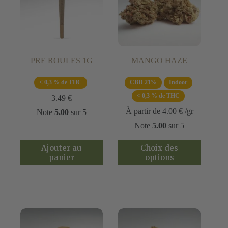
PRE ROULES 1G
MANGO HAZE
< 0,3 % de THC
CBD 21%
Indoor
< 0,3 % de THC
3.49
€
À partir de
4.00
€
/gr
Note
5.00
sur 5
Note
5.00
sur 5
Ce
Ajouter au
Choix des
produit
panier
options
a
plusieurs
variations.
Les
options
peuvent
être
choisies