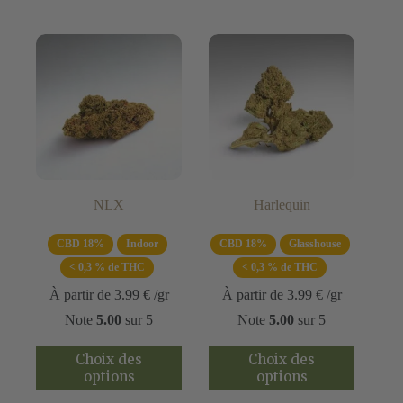
Les
Les
options
options
peuvent
peuvent
être
être
choisies
choisies
sur
sur
la
la
page
page
du
du
produit
produit
NLX
Harlequin
CBD 18%
Indoor
CBD 18%
Glasshouse
< 0,3 % de THC
< 0,3 % de THC
À partir de
3.99
€
/gr
À partir de
3.99
€
/gr
Note
5.00
sur 5
Note
5.00
sur 5
Ce
Ce
Choix des
Choix des
produit
produit
options
options
a
a
plusieurs
plusieurs