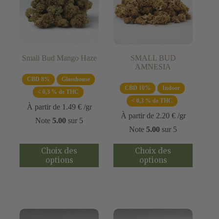
Small Bud Mango Haze
SMALL BUD
AMNESIA
CBD 8%
Glasshouse
CBD 10%
Indoor
< 0,3 % de THC
< 0,3 % de THC
À partir de
1.49
€
/gr
À partir de
2.20
€
/gr
Note
5.00
sur 5
Note
5.00
sur 5
Ce
Ce
Choix des
Choix des
produit
produit
options
options
a
a
plusieurs
plusieurs
variations.
variations.
Les
Les
options
options
peuvent
peuvent
être
être