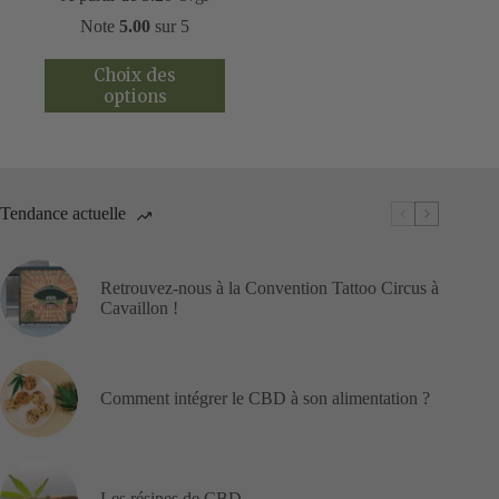
Note
5.00
sur 5
Ce
Choix des
produit
options
a
plusieurs
variations.
Les
options
peuvent
Tendance actuelle
être
choisies
sur
Retrouvez-nous à la Convention Tattoo Circus à
la
Cavaillon !
page
du
produit
Comment intégrer le CBD à son alimentation ?
Les résines de CBD