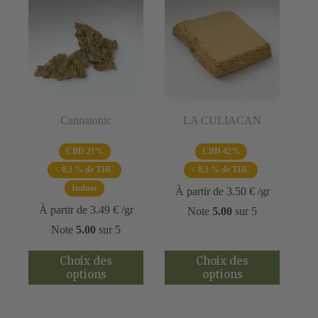
choisies
choisies
sur
sur
la
la
page
page
du
du
produit
produit
Cannatonic
LA CULIACAN
CBD 21%
CBD 42%
< 0,3 % de THC
< 0,3 % de THC
Indoor
À partir de
3.50
€
/gr
À partir de
3.49
€
/gr
Note
5.00
sur 5
Note
5.00
sur 5
Ce
Ce
Choix des
Choix des
produit
produit
options
options
a
a
plusieurs
plusieurs
variations.
variations.