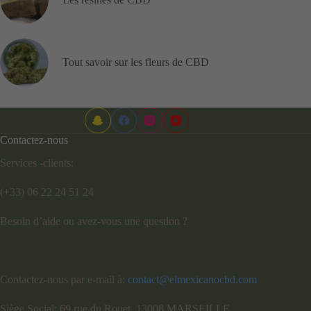
Tout savoir sur les fleurs de CBD
Contactez-nous
Services -clients:
(+33) 06 22 24 51 24
Besoin d’aide ou avez-vous une question ?
Contactez-nous par e-mail à:
contact@elmexicanocbd.com
Siège Social: 69 rue du Rouet, 13008 MARSEILLE