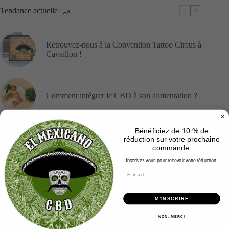
Tendance actuelle
Retrouvez-nous à la Convention Tattoo Circus à
Cavaillon !
Comment intégrer le CBD à son alimentation ?
Bénéficiez de 10 % de
réduction sur votre prochaine
Les résines de CBD
commande.
Inscrivez-vous pour recevoir votre réduction.
Tout savoir sur les fleurs de CBD
M’INSCRIRE
NON, MERCI