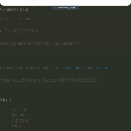
Contactez-nous
Services -clients:
(+33) 06 22 24 51 24
Besoin d’aide ou avez-vous une question ?
Contactez-nous par e-mail à:
contact@elmexicanocbd.com
Siège Social: 69 rue du Rouet, 13008 MARSEILLE
Menu
Accueil
Boutique
A propos
Blog