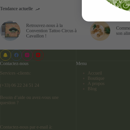
Tendance actuelle
Retrouvez-nous à la
Commen
Convention Tattoo Circus à
son ali
Cavaillon !
Contactez-nous
Menu
Services -clients:
Accueil
Boutique
A propos
(+33) 06 22 24 51 24
Blog
Besoin d’aide ou avez-vous une
question ?
Contactez-nous par e-mail à: