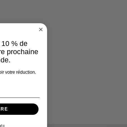
e 10 % de
re prochaine
de.
ir votre réduction.
IRE
CI