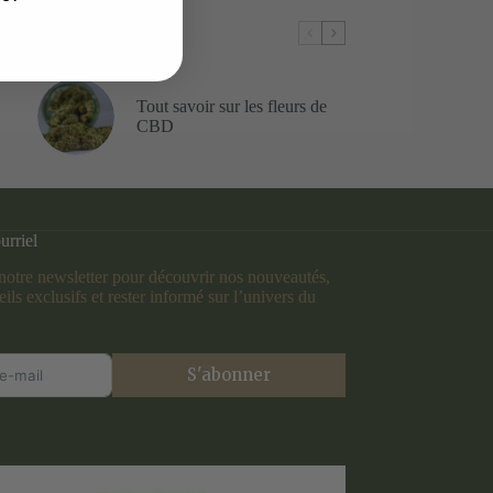
Tout savoir sur les fleurs de
CBD
urriel
otre newsletter pour découvrir nos nouveautés,
ils exclusifs et rester informé sur l’univers du
S'abonner