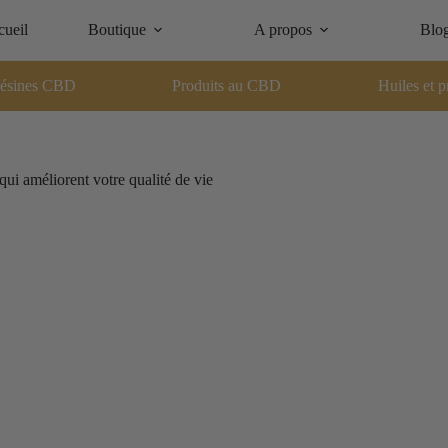
ueil
Boutique
A propos
Blo
ésines CBD
Produits au CBD
Huiles et p
ui améliorent votre qualité de vie