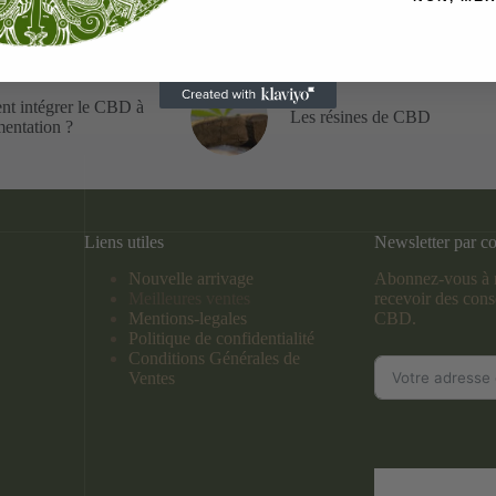
t intégrer le CBD à
Les résines de CBD
mentation ?
Liens utiles
Newsletter par co
Nouvelle arrivage
Abonnez-vous à n
Meilleures ventes
recevoir des conse
Mentions-legales
CBD.
Politique de confidentialité
Conditions Générales de
Ventes