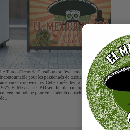
Le Tattoo Circus de Cavaillon est l’événement
incontournable pour les passionnés de tatouage et les
amateurs de nouveautés. Cette année, les 12 et 13 avril
2025, El Mexicano CBD sera fier de participer à cette
convention unique pour vous faire découvrir ses produits
de…