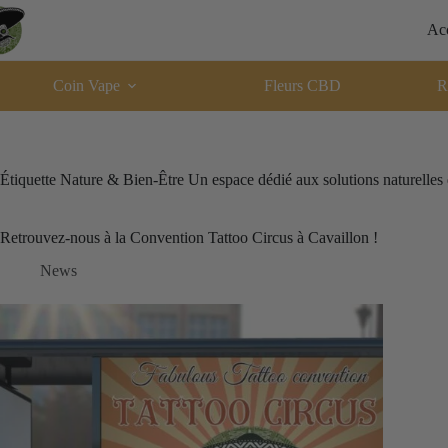
Passer
au
Acc
contenu
Coin Vape
Fleurs CBD
R
Étiquette
Nature & Bien-Être Un espace dédié aux solutions naturelles q
Retrouvez-nous à la Convention Tattoo Circus à Cavaillon !
News