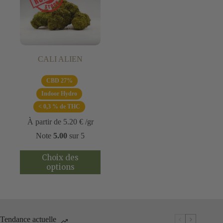
CALI ALIEN
CBD 27%
Indoor Hydro
< 0,3 % de THC
À partir de
5.20
€
/gr
Note
5.00
sur 5
Ce
Choix des
produit
options
a
plusieurs
variations.
Les
options
peuvent
Tendance actuelle