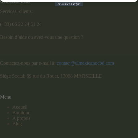
Contactez-nous
Services -clients:
(+33) 06 22 24 51 24
Besoin d’aide ou avez-vous une question ?
Contactez-nous par e-mail à:
contact@elmexicanocbd.com
Siège Social: 69 rue du Rouet, 13008 MARSEILLE
Menu
Accueil
Boutique
A propos
Blog