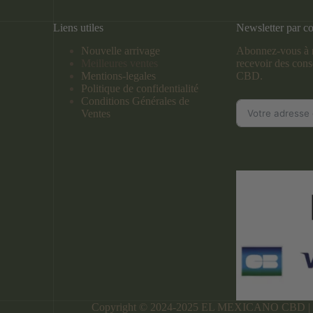
Liens utiles
Newsletter par co
Nouvelle arrivage
Abonnez-vous à n
Meilleures ventes
recevoir des conse
Mentions-legales
CBD.
Politique de confidentialité
Conditions Générales de
Ventes
Copyright © 2024-2025 EL MEXICANO CBD 