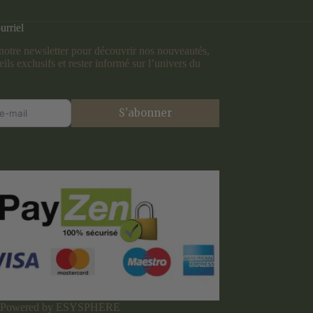
urriel
otre newsletter pour découvrir nos nouveautés,
ils exclusifs et rester informé sur l’univers du
S'abonner
| Powered by ESYSPHERE