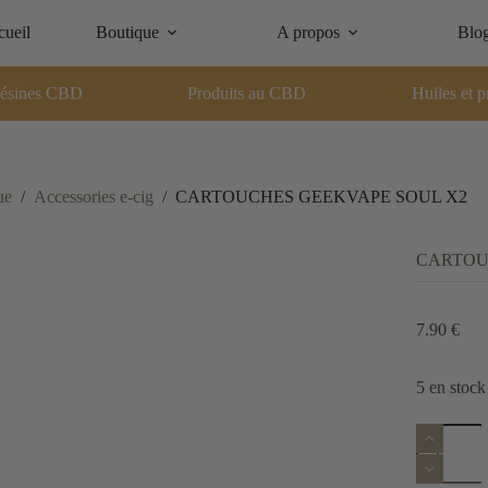
ueil
Boutique
A propos
Blo
ésines CBD
Produits au CBD
Huiles et p
ue
/
Accessories e-cig
/
CARTOUCHES GEEKVAPE SOUL X2
CARTOU
7.90
€
5 en stock
quantité
de
CARTOU
GEEKVA