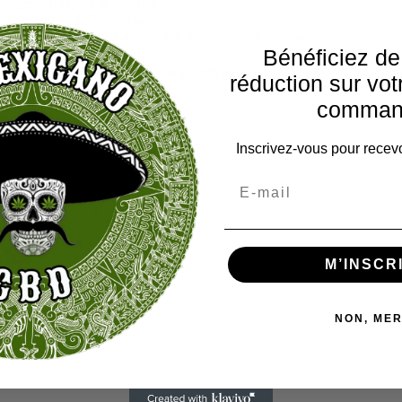
argement rapide et sécurisé.
 restitution fidèle des saveurs.
èle GeekVape Soul X2 pour des performances optimales.
Bénéficiez d
 efficacité sans compromettre la qualité de leur expérience.
réduction sur vot
comman
Inscrivez-vous pour recevo
M’INSCR
NON, MER