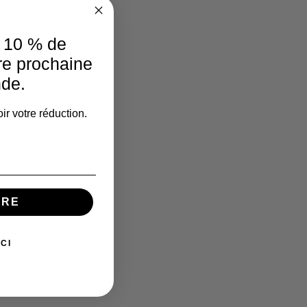
e 10 % de
re prochaine
de.
ir votre réduction.
IRE
CI