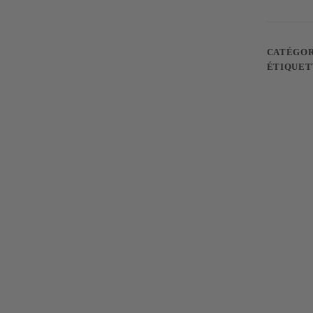
SOUL
X2
CATÉGOR
ÉTIQUET