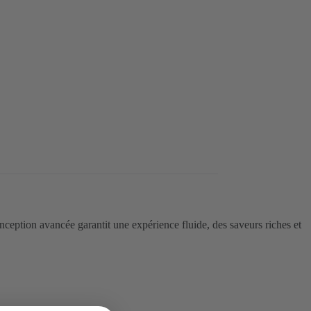
ption avancée garantit une expérience fluide, des saveurs riches et