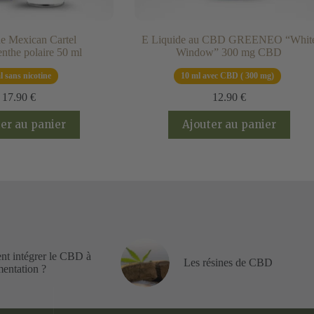
e Mexican Cartel
E Liquide au CBD GREENEO “Whit
nthe polaire 50 ml
Window” 300 mg CBD
l sans nicotine
10 ml avec CBD ( 300 mg)
17.90
€
12.90
€
er au panier
Ajouter au panier
t intégrer le CBD à
Les résines de CBD
mentation ?