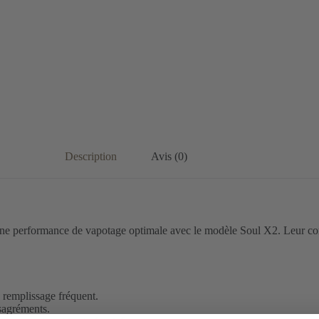
Description
Avis (0)
e performance de vapotage optimale avec le modèle Soul X2. Leur conce
 remplissage fréquent.
ésagréments.