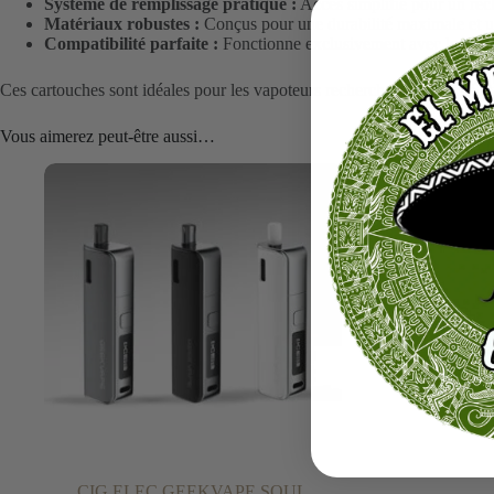
Système de remplissage pratique :
Accès simplifié pour un rech
Matériaux robustes :
Conçus pour une durabilité maximale et une
Compatibilité parfaite :
Fonctionne exclusivement avec le mod
Ces cartouches sont idéales pour les vapoteurs recherchant simplicité et
Vous aimerez peut-être aussi…
CIG ELEC GEEKVAPE SOUL