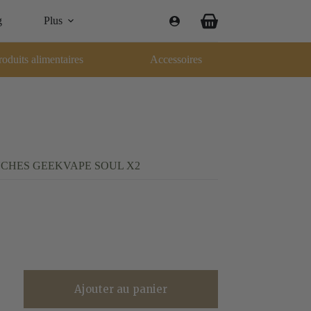
g
Plus
Panier
d’achat
roduits alimentaires
Accessoires
CHES GEEKVAPE SOUL X2
Ajouter au panier
CHES
PE