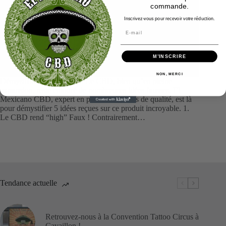
commande.
Inscrivez-vous pour recevoir votre réduction.
M’INSCRIRE
NON, MERCI
Démystifions Introduction Le CBD, bien qu’en pleine
expansion, reste entouré de nombreuses idées fausses. El
Mexicano CBD, expert en produits naturels de qualité, est là
pour démystifier 5 idées reçues sur ce produit incroyable. 1.
Le CBD rend “high” Faux ! Contrairement…
Tendance actuelle
Retrouvez-nous à la Convention Tattoo Circus à
Cavaillon !