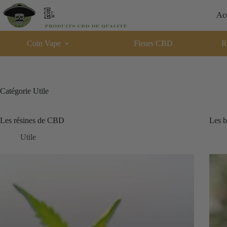
Passer
au
Acc
contenu
Coin Vape
Fleurs CBD
R
Catégorie
Utile
Les résines de CBD
Les b
Utile