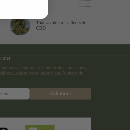
Tout savoir sur les fleurs de
CBD
urriel
otre newsletter pour découvrir nos nouveautés,
ils exclusifs et rester informé sur l’univers du
S'abonner