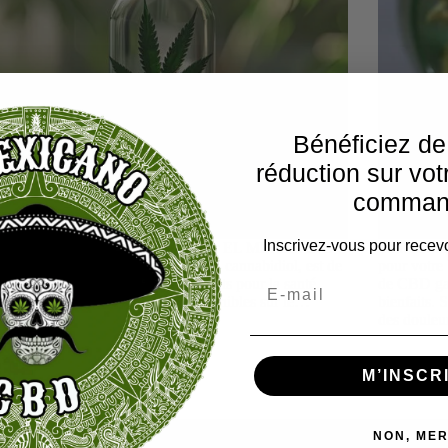
Bénéficiez d
réduction sur vot
comman
Inscrivez-vous pour recevo
bienfaits du CBD : Pourquoi choisir EL MEXICANO
Tout savoir
our votre bien-être ? Le CBD, ou cannabidiol, est de
pour votr
en plus populaire grâce à ses bienfaits pour la santé.
de CBD gag
avec la multitude de produits disponibles sur le…
bienfaits. 
des doule
M’INSCR
NON, MER