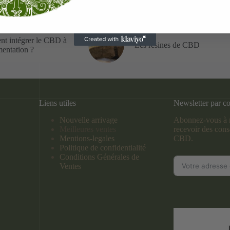
t intégrer le CBD à
Les résines de CBD
mentation ?
Liens utiles
Newsletter par co
Nouvelle arrivage
Abonnez-vous à n
Meilleures ventes
recevoir des conse
Mentions-legales
CBD.
Politique de confidentialité
Conditions Générales de
Ventes