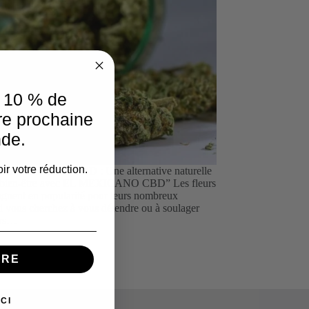
e 10 % de
re prochaine
de.
ir votre réduction.
 sur les fleurs de CBD : Une alternative naturelle
e bien-être avec EL MEXICANO CBD” Les fleurs
nent en popularité pour leurs nombreux
Si vous cherchez à vous détendre ou à soulager
urs…
IRE
CI