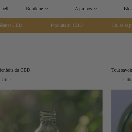
ueil
Boutique
A propos
Blo
ésines CBD
Produits au CBD
Huiles et p
ienfaits du CBD
Tout savoi
Utile
Util