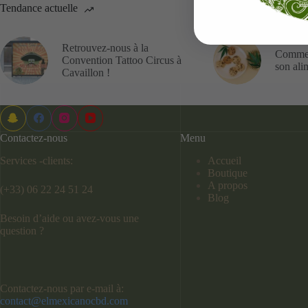
Tendance actuelle
Retrouvez-nous à la
Commen
Convention Tattoo Circus à
son ali
Cavaillon !
Contactez-nous
Menu
Services -clients:
Accueil
Boutique
A propos
(+33) 06 22 24 51 24
Blog
Besoin d’aide ou avez-vous une
question ?
Contactez-nous par e-mail à:
contact@elmexicanocbd.com