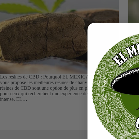
Les résines de CBD : Pourquoi EL MEXICANO CBD
Les 
vous propose les meilleures résines de chanvre ?” Les
CBD p
résines de CBD sont une option de plus en plus populaire
plus 
pour ceux qui recherchent une expérience de CBD plus
Mais 
intense. EL…