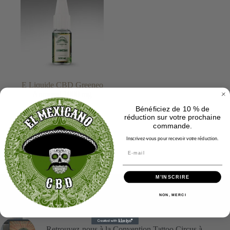
E Liquide CBD Greeneo
Anmesai 1000 mg
Bénéficiez de 10 % de
19.90
€
réduction sur votre prochaine
commande.
Ajouter au
Inscrivez-vous pour recevoir votre réduction.
panier
M’INSCRIRE
Tendance actuelle
NON, MERCI
Retrouvez-nous à la Convention Tattoo Circus à