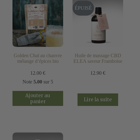
être
être
choisies
choisies
ÉPUISÉ
sur
sur
la
la
page
page
du
du
produit
produit
Golden Chaï au chanvre
Huile de massage CBD
mélange d’épices bio
ELEA saveur Framboise
12.00
€
12.90
€
Note
5.00
sur 5
Ajouter au
Lire la suite
panier