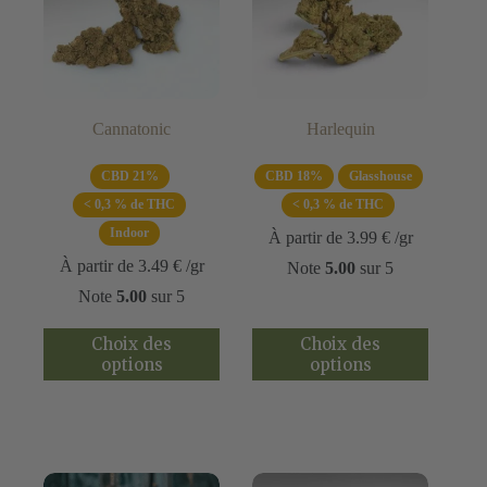
Cannatonic
Harlequin
CBD 21%
CBD 18%
Glasshouse
< 0,3 % de THC
< 0,3 % de THC
Indoor
À partir de
3.99
€
/gr
À partir de
3.49
€
/gr
Note
5.00
sur 5
Note
5.00
sur 5
Ce
Ce
Choix des
Choix des
produit
produit
options
options
a
a
plusieurs
plusieurs
variations.
variations.
Les
Les
options
options
peuvent
peuvent