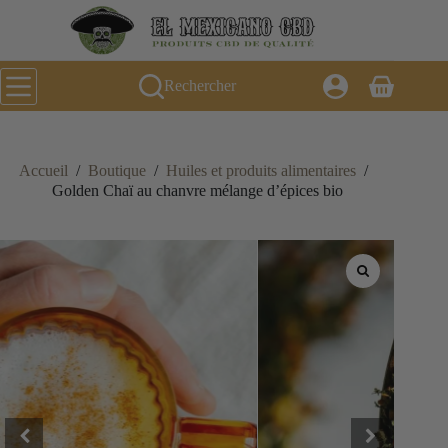
Passer
au
contenu
Rechercher
Panier
d’achat
Accueil
/
Boutique
/
Huiles et produits alimentaires
/
Golden Chaï au chanvre mélange d’épices bio