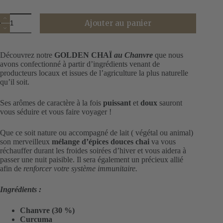
quantité
Ajouter au panier
de
Golden
Chaï
au
Découvrez notre
GOLDEN CHAÏ
au Chanvre
que nous
chanvre
avons confectionné à partir d’ingrédients venant de
mélange
producteurs locaux et issues de l’agriculture la plus naturelle
d’épices
qu’il soit.
bio
Ses arômes de caractère à la fois
puissant
et
doux
sauront
vous séduire et vous faire voyager !
Que ce soit nature ou accompagné de lait ( végétal ou animal)
son merveilleux
mélange d’épices douces chai
va vous
réchauffer durant les froides soirées d’hiver et vous aidera à
passer une nuit paisible. Il sera également un précieux allié
afin de
renforcer votre système immunitaire.
Ingrédients :
Chanvre (30 %)
Curcuma