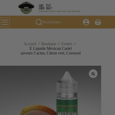
Passer
au
contenu
Rechercher
Panier
d’achat
Accueil
/
Boutique
/
Fruités
/
E Liquide Mexican Cartel
saveurs Cactus, Citron vert, Corossol