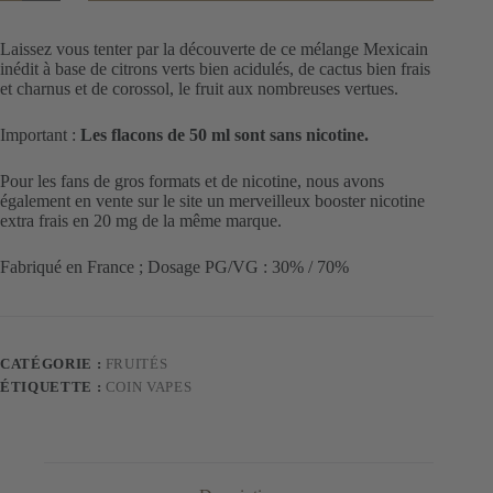
E
Liquide
Mexican
Laissez vous tenter par la découverte de ce mélange Mexicain
Cartelsaveurs
inédit à base de citrons verts bien acidulés, de cactus bien frais
Cactus,
et charnus et de corossol, le fruit aux nombreuses vertues.
Citron
vert,
Corossol
Important :
Les flacons de 50 ml sont
sans nicotine.
Pour les fans de gros formats et de nicotine, nous avons
également en vente sur le site un merveilleux booster nicotine
extra frais en 20 mg de la même marque.
Fabriqué en France ; Dosage PG/VG : 30% / 70%
CATÉGORIE :
FRUITÉS
ÉTIQUETTE :
COIN VAPES