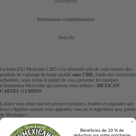
Description
Informations complémentaires
Avis (0)
La team d’El Mexicano CBD s’est démenée afin de vous trouver des
produits de vapotage de haute qualité
sans CBD
. Après des recherches
acharnées, nous avons le plaisir de vous présenter les marques
d’inspiration Mexicaine qui sauront vous séduire :
MEXICAN
CARTEL
et
CHIDO.
Laissez vous tenter par les saveurs exotiques, fruitées et originales que
leurs e liquides sauront vous apporter, vous ne le regretterez pas, parole
de Mexicano !
Pour les amateurs de
CBD
,La Team d’el Mexicano vous propose
Bénéficiez de 10 % de
également une gamme de liquide de vape
au CBD
de la
réduction sur votre prochaine