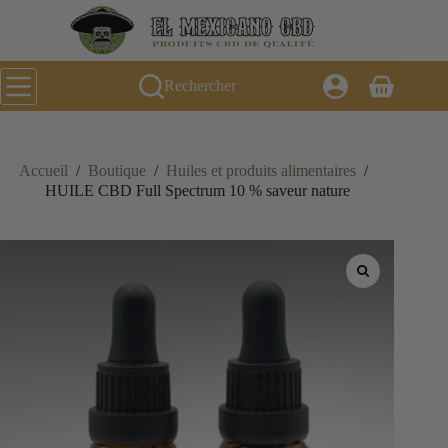
Passer
au
contenu
Rechercher
Panier
d’achat
Accueil
/
Boutique
/
Huiles et produits alimentaires
/
HUILE CBD Full Spectrum 10 % saveur nature