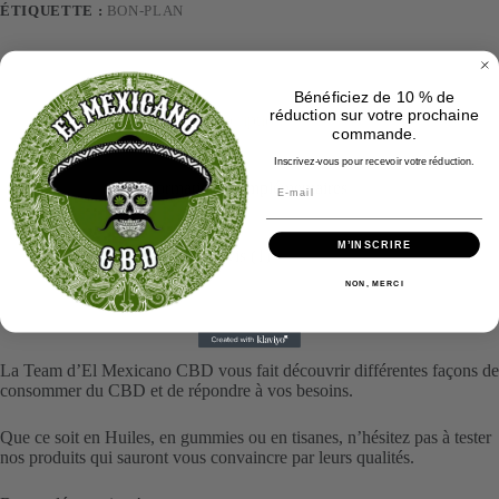
ÉTIQUETTE :
BON-PLAN
Bénéficiez de 10 % de
réduction sur votre prochaine
Description
commande.
Inscrivez-vous pour recevoir votre réduction.
Informations complémentaires
M’INSCRIRE
Avis (1)
NON, MERCI
La Team d’El Mexicano CBD vous fait découvrir différentes façons de
consommer du CBD et de répondre à vos besoins.
Que ce soit en Huiles, en gummies ou en tisanes, n’hésitez pas à tester
nos produits qui sauront vous convaincre par leurs qualités.