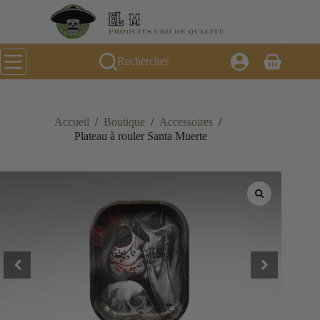
Passer
au
contenu
Rechercher
Panier
d’achat
Accueil
/
Boutique
/
Accessoires
/
Plateau à rouler Santa Muerte