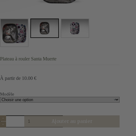
Plateau à rouler Santa Muerte
À partir de
10.00
€
Modèle
quantité
Ajouter au panier
de
Plateau
à