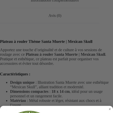
Informations complémentaires
Avis (0)
Plateau à rouler Thème Santa Muerte | Mexican Skull
Apportez une touche d’originalité et de culture à vos sessions de
roulage avec ce
Plateau à rouler Santa Muerte | Mexican Skull
.
Pratique et esthétique, ce plateau est parfait pour organiser vos
accessoires et éviter tout désordre.
Caractéristiques :
Design unique
: Illustration Santa Muerte avec une esthétique
“Mexican Skull”, alliant tradition et modernité.
Dimensions compactes
:
18 x 14 cm
, idéal pour un usage
personnel et un rangement facile.
Matériau
: Métal robuste et léger, résistant aux chocs et à
l’usure.
Praticité
: Bordures surélevées pour éviter les pertes de matériel.