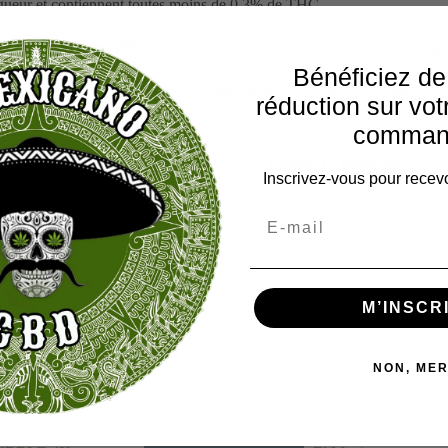
vigueur et contiennent toutes moins de 0,3% de THC.
uniquement des variétés de chanvres autorisées et provenant du catalog
Bénéficiez d
e en laboratoire répondants aux exigences de la norme ISO 22000.
réduction sur vot
comman
Inscrivez-vous pour recevo
M’INSCR
NON, MER