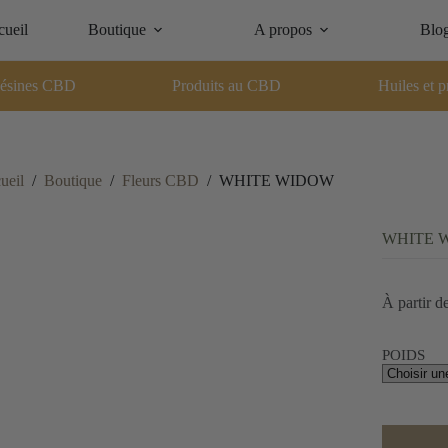
ueil
Boutique
A propos
Blo
ésines CBD
Produits au CBD
Huiles et p
ueil
/
Boutique
/
Fleurs CBD
/
WHITE WIDOW
WHITE 
À partir d
POIDS