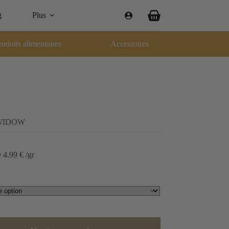
g
Plus
Panier
d’achat
roduits alimentaires
Accessoires
WIDOW
e
4.99
€
/gr