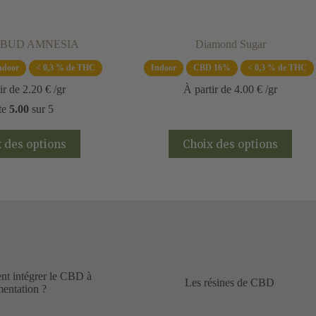
 BUD AMNESIA
Diamond Sugar
ndoor
< 0,3 % de THC
Indoor
CBD 16%
< 0,3 % de THC
ir de
2.20
€
/gr
À partir de
4.00
€
/gr
te
5.00
sur 5
Ce
Ce
 des options
Choix des options
produit
produit
a
a
plusieurs
plusieurs
variations.
variations.
Les
Les
options
options
peuvent
peuvent
être
être
choisies
choisies
sur
sur
la
la
t intégrer le CBD à
Les résines de CBD
page
page
mentation ?
du
du
produit
produit