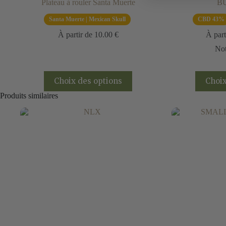
Plateau à rouler Santa Muerte
B
Santa Muerte | Mexican Skull
CBD 43%
À partir de
10.00
€
À part
No
Ce
Choix des options
Choix
produit
a
Produits similaires
plusieurs
variations.
Les
options
peuvent
être
choisies
sur
la
page
du
produit