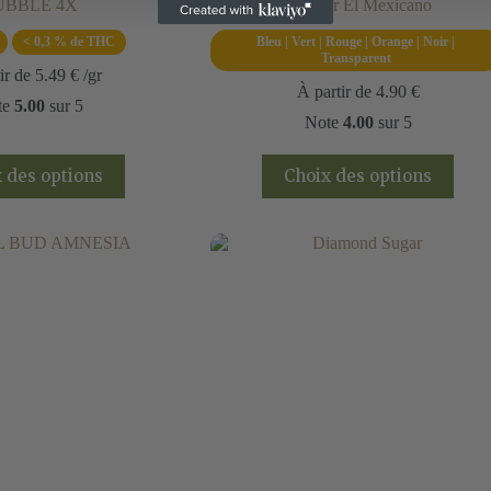
UBBLE 4X
Grinder El Mexicano
< 0,3 % de THC
Bleu | Vert | Rouge | Orange | Noir |
Transparent
ir de
5.49
€
/gr
À partir de
4.90
€
te
5.00
sur 5
Note
4.00
sur 5
Ce
Ce
 des options
Choix des options
produit
produit
a
a
plusieurs
plusieurs
variations.
variations.
Les
Les
options
options
peuvent
peuvent
être
être
choisies
choisies
sur
sur
la
la
page
page
du
du
produit
produit