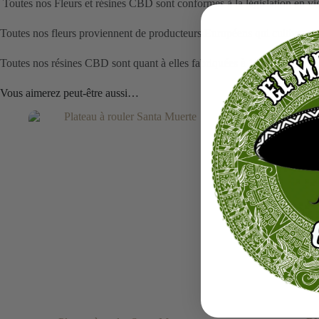
Toutes nos Fleurs et résines CBD sont conformes à la législation en 
Toutes nos fleurs proviennent de producteurs Européens qui cultivent 
Toutes nos résines CBD sont quant à elles fabriquées à 100% en Franc
Vous aimerez peut-être aussi…