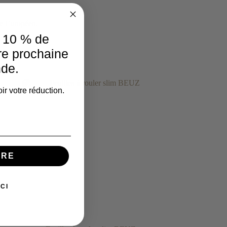
ue Européen.
e 10 % de
re prochaine
de.
ir votre réduction.
IRE
CI