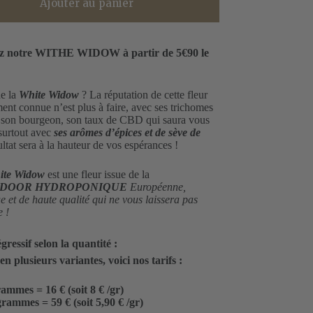
Ajouter au panier
z notre WITHE WIDOW à partir de 5€90 le
de la
White Widow
? La réputation de cette fleur
nt connue n’est plus à faire, avec ses trichomes
r son bourgeon, son taux de CBD qui saura vous
 surtout avec
ses arômes d’épices et de sève de
sultat sera à la hauteur de vos espérances !
te Widow
est une fleur issue de la
NDOOR HYDROPONIQUE
Européenne,
e et de haute qualité qui ne vous laissera pas
e !
gressif selon la quantité :
n plusieurs variantes, voici nos tarifs :
rammes = 16 € (soit 8 € /gr)
grammes = 59 € (soit 5,90 € /gr)