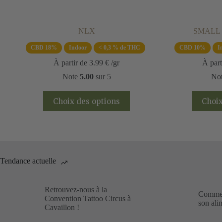
NLX
SMALL
CBD 18%
Indoor
< 0,3 % de THC
CBD 10%
I
À partir de
3.99
€
/gr
À part
Note
5.00
sur 5
No
Ce
Choix des options
Choix
produit
a
plusieurs
variations.
Les
options
peuvent
Tendance actuelle
être
choisies
sur
Retrouvez-nous à la
la
Commen
Convention Tattoo Circus à
page
son ali
Cavaillon !
du
produit