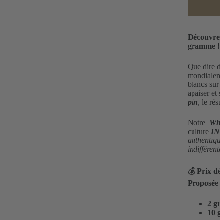
Découvre
gramme !
Que dire 
mondialeme
blancs su
apaiser et
pin
, le ré
Notre
Whi
culture
I
authentiqu
indifférent
💰 Prix dé
Proposée e
2 g
10 