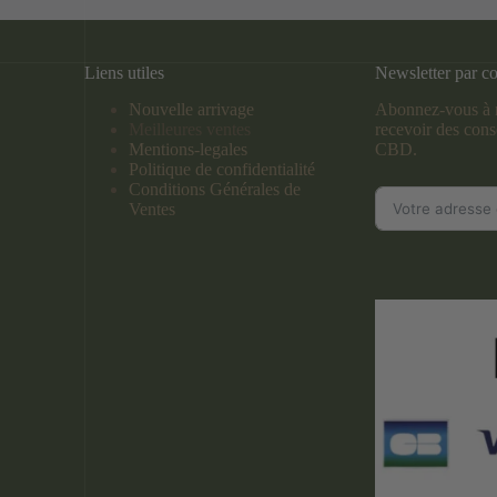
Liens utiles
Newsletter par co
Nouvelle arrivage
Abonnez-vous à n
Meilleures ventes
recevoir des conse
Mentions-legales
CBD.
Politique de confidentialité
Conditions Générales de
Ventes