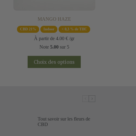
MANGO HAZE
CBD 21%
Indoor
< 0,3 % de THC
À partir de
4.00
€
/gr
Note
5.00
sur 5
Ce
Choix des options
produit
a
plusieurs
variations.
Les
options
peuvent
être
choisies
sur
la
Tout savoir sur les fleurs de
page
CBD
du
produit