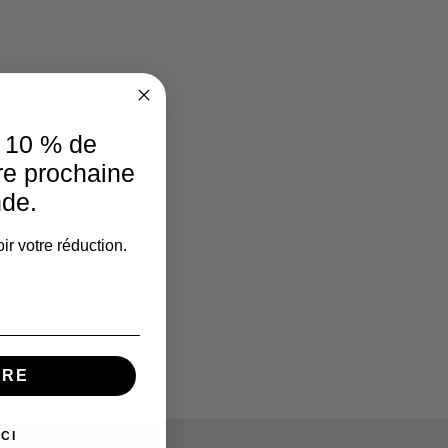
e 10 % de
re prochaine
de.
ir votre réduction.
IRE
CI