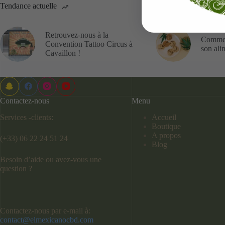
Tendance actuelle
Retrouvez-nous à la
Commen
Convention Tattoo Circus à
son ali
Cavaillon !
Contactez-nous
Menu
Services -clients:
Accueil
Boutique
A propos
(+33) 06 22 24 51 24
Blog
Besoin d’aide ou avez-vous une
question ?
Contactez-nous par e-mail à:
contact@elmexicanocbd.com