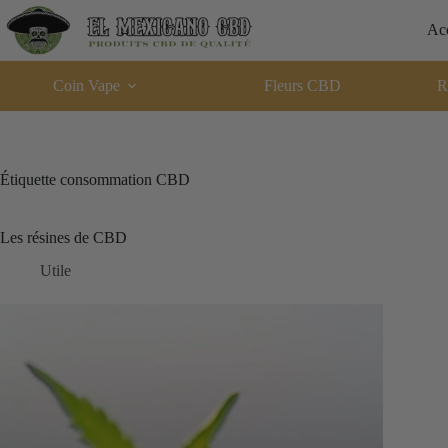
Passer
au
Acc
contenu
Coin Vape
Fleurs CBD
R
Étiquette
consommation CBD
Les résines de CBD
Utile