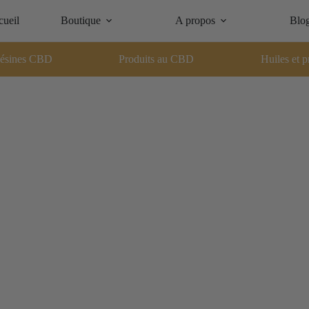
ueil
Boutique
A propos
Blo
ésines CBD
Produits au CBD
Huiles et p