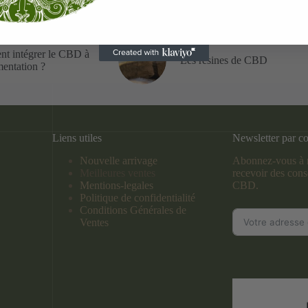
t intégrer le CBD à
Les résines de CBD
mentation ?
Liens utiles
Newsletter par co
Nouvelle arrivage
Abonnez-vous à n
Meilleures ventes
recevoir des conse
Mentions-legales
CBD.
Politique de confidentialité
Conditions Générales de
Ventes