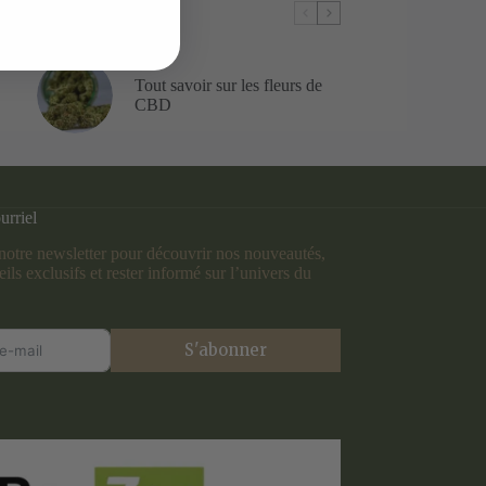
Tout savoir sur les fleurs de
CBD
urriel
otre newsletter pour découvrir nos nouveautés,
ils exclusifs et rester informé sur l’univers du
S'abonner