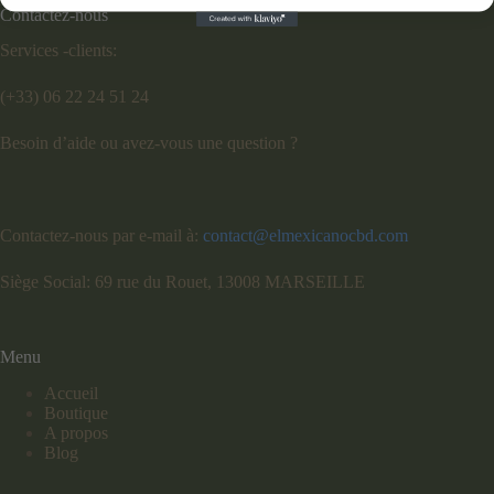
Contactez-nous
Services -clients:
(+33) 06 22 24 51 24
Besoin d’aide ou avez-vous une question ?
Contactez-nous par e-mail à:
contact@elmexicanocbd.com
Siège Social: 69 rue du Rouet, 13008 MARSEILLE
Menu
Accueil
Boutique
A propos
Blog