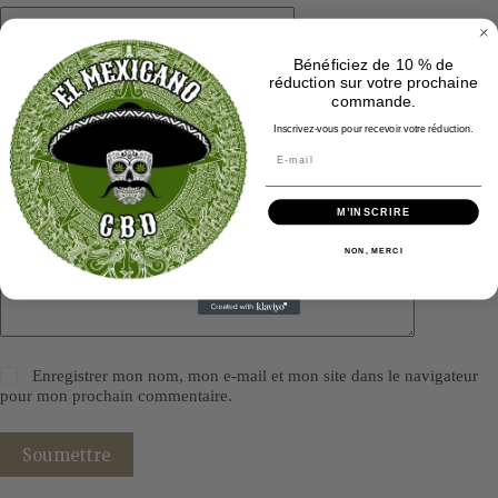
Bénéficiez de 10 % de
E-mail
*
réduction sur votre prochaine
commande.
Inscrivez-vous pour recevoir votre réduction.
Votre avis
*
M’INSCRIRE
NON, MERCI
Enregistrer mon nom, mon e-mail et mon site dans le navigateur
pour mon prochain commentaire.
Soumettre