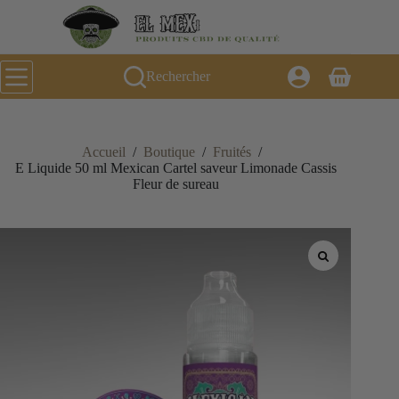
Passer
au
contenu
Rechercher
Panier
d’achat
Accueil
/
Boutique
/
Fruités
/
E Liquide 50 ml Mexican Cartel saveur Limonade Cassis
Fleur de sureau