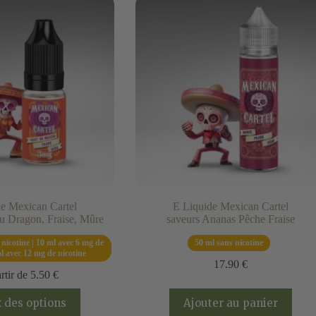
e Mexican Cartel
E Liquide Mexican Cartel
du Dragon, Fraise, Mûre
saveurs Ananas Pêche Fraise
nicotine | 10 ml avec 6 mg de
50 ml sans nicotine
ml avec 12 mg de nicotine
17.90
€
rtir de
5.50
€
Ce
 des options
Ajouter au panier
produit