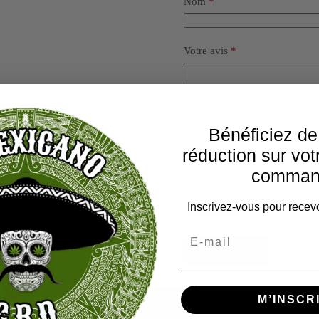
Nom
*
Votre avis
*
Bénéficiez d
réduction sur vot
comman
Enregistrer mon nom, mon
Inscrivez-vous pour recevo
commentaire.
Soumettre
M’INSCR