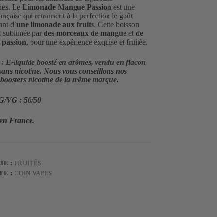
ues. Le
Limonade Mangue Passion
est une
ançaise qui retranscrit à la perfection le goût
ant d’
une limonade aux fruits
. Cette boisson
st sublimée par
des morceaux de mangue
et
de
a passion
, pour une expérience exquise et fruitée.
 : E-liquide boosté en arômes, vendu en flacon
sans nicotine. Nous vous conseillons nos
s boosters nicotine de la même marque.
G/VG : 50/50
 en France.
IE :
FRUITÉS
TE :
COIN VAPES