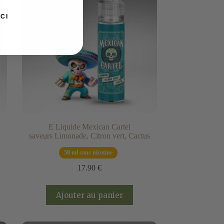
CI
E Liquide Mexican Cartel
saveurs Limonade, Citron vert, Cactus
50 ml sans nicotine
17.90
€
Ajouter au panier