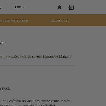
g
Plus
Panier
d’achat
roduits alimentaires
Accessoires
sion
 50 ml Mexican Cartel saveur Limonade Mangue
e stock
artel
, créateur d’e-liquides, propose une recette
ureuse pour les amateurs de cigarettes