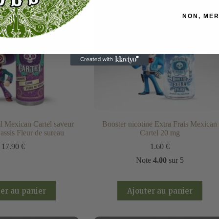
NON, MER
l Mexican Cartel saveur
Booster nicotine Extra Frais Mexican
ssis Fleur de sureau
Cartel 20 mg
17.90
€
1.60
€
Note
4.00
sur 5
er au panier
Ajouter au panier