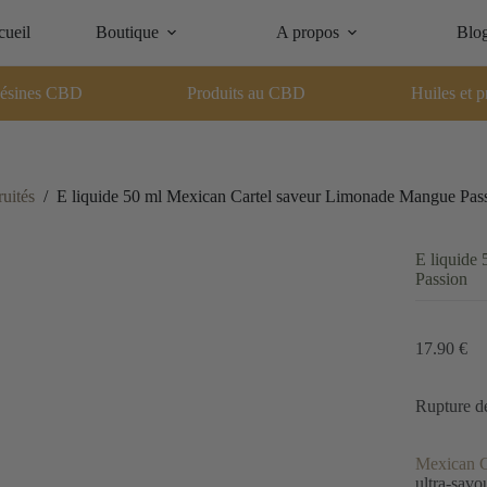
ueil
Boutique
A propos
Blo
ésines CBD
Produits au CBD
Huiles et p
ruités
/
E liquide 50 ml Mexican Cartel saveur Limonade Mangue Pas
E liquide
Passion
17.90
€
Rupture d
Mexican C
ultra-savo