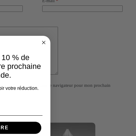
E-mail
*
e 10 % de
re prochaine
de.
 e-mail et mon site dans le navigateur pour mon prochain
ir votre réduction.
IRE