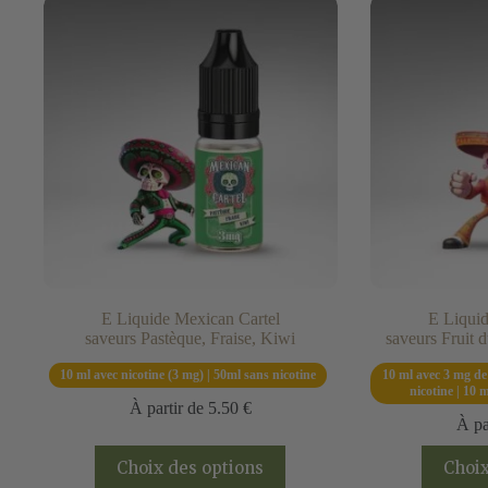
variations.
Les
options
peuvent
être
choisies
sur
la
page
du
produit
E Liquide Mexican Cartel
E Liquid
saveurs Pastèque, Fraise, Kiwi
saveurs Fruit 
10 ml avec nicotine (3 mg) | 50ml sans nicotine
10 ml avec 3 mg de 
nicotine | 10 
À partir de
5.50
€
À pa
Ce
Choix des options
Choix
produit