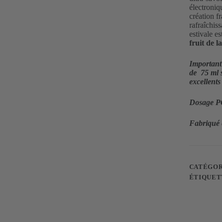
électroniq
création fr
rafraîchiss
estivale e
fruit de l
Important
de 75 ml 
excellent
Dosage P
Fabriqué
CATÉGOR
ÉTIQUET