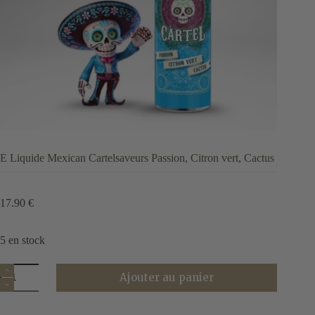
E Liquide Mexican Cartelsaveurs Passion, Citron vert, Cactus
17.90
€
5 en stock
quantité
Ajouter au panier
de
E
Liquide