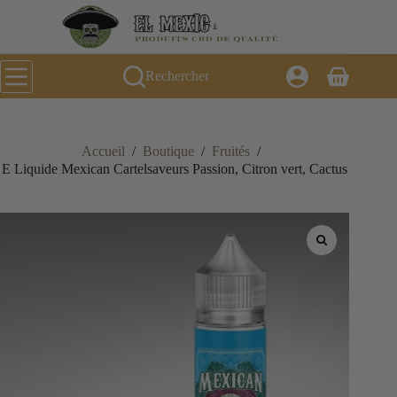
Passer
au
contenu
Rechercher
Panier
d’achat
Accueil
/
Boutique
/
Fruités
/
E Liquide Mexican Cartelsaveurs Passion, Citron vert, Cactus