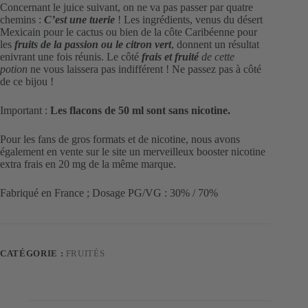
Mexican
Concernant le juice suivant, on ne va pas passer par quatre
Cartelsaveurs
chemins :
C’est
une tuerie
! Les ingrédients, venus du désert
Passion,
Mexicain pour le cactus ou bien de la côte Caribéenne pour
Citron
les
fruits de la passion ou le citron vert
, donnent un résultat
vert,
enivrant une fois réunis. Le côté
frais et fruité
de cette
Cactus
potion
ne vous laissera pas indifférent ! Ne passez pas à côté
de ce bijou !
Important :
Les flacons de 50 ml sont
sans nicotine.
Pour les fans de gros formats et de nicotine, nous avons
également en vente sur le site un merveilleux booster nicotine
extra frais en 20 mg de la même marque.
Fabriqué en France ; Dosage PG/VG : 30% / 70%
CATÉGORIE :
FRUITÉS