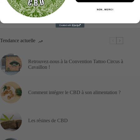
liquide de vape
au CBD
de la marque
GREENEO,
détente garantie !
NON, MERCI
Tendance actuelle
Retrouvez-nous à la Convention Tattoo Circus à
Cavaillon !
Comment intégrer le CBD à son alimentation ?
Les résines de CBD