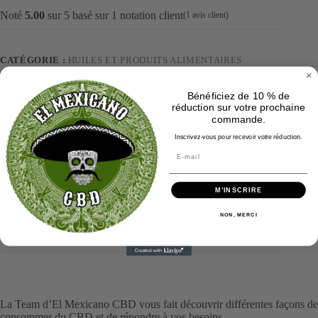
Noté
5.00
sur 5 basé sur
1
notation client
(
1
avis client)
CATÉGORIE :
HUILES ET PRODUITS ALIMENTAIRES
ÉTIQUETTE :
BON-PLAN
Bénéficiez de 10 % de
réduction sur votre prochaine
commande.
Inscrivez-vous pour recevoir votre réduction.
Description
Informations complémentaires
M’INSCRIRE
NON, MERCI
Avis (1)
La Team d’El Mexicano CBD vous fait découvrir différentes façons de
consommer du CBD et de répondre à vos besoins.