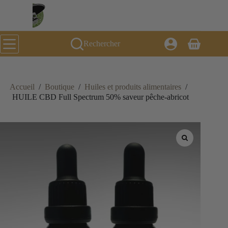
Passer
au
contenu
Rechercher
Panier
d’achat
Accueil
/
Boutique
/
Huiles et produits alimentaires
/
HUILE CBD Full Spectrum 50% saveur pêche-abricot