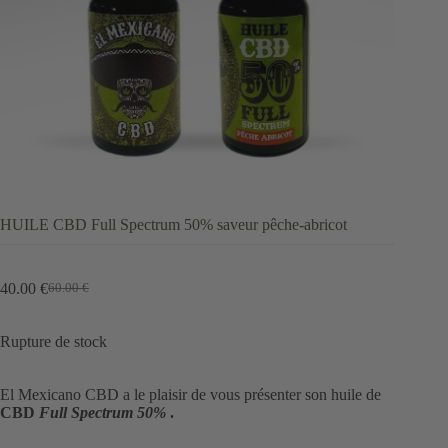
HUILE CBD Full Spectrum 50% saveur pêche-abricot
40.00
€
60.00
€
Le
Le
prix
prix
initial
actuel
Rupture de stock
était :
est :
60.00 €.
40.00 €.
El Mexicano CBD a le plaisir de vous présenter son huile de
CBD
Full Spectrum 50%
.