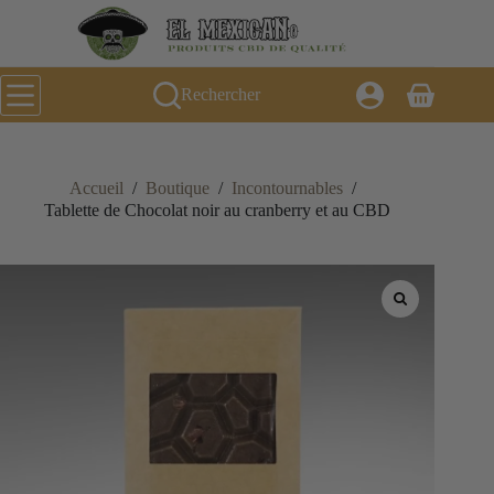
Passer
au
contenu
Rechercher
Panier
d’achat
Accueil
/
Boutique
/
Incontournables
/
Tablette de Chocolat noir au cranberry et au CBD