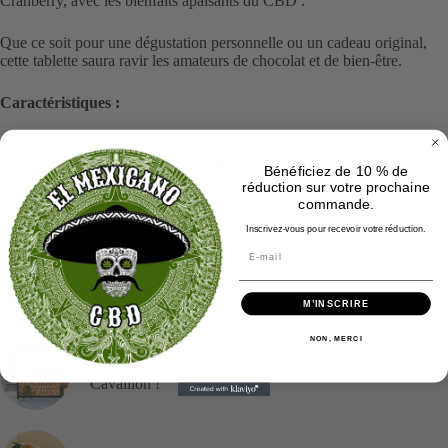
Cranberry, avec les bienfaits apaisants du CBD .
Que ce soit pour une dégustation personnelle ou un cadeau original,
cette tablette saura ravir les amateurs de chocolat et de bien-être.
Caractéristiques :
Chocolat noir premium ( 64% )
TRIM de fleurs de CBD (THC < 0,3 %)
Bénéficiez de 10 % de
Produit légal et conforme à la législation européenne
réduction sur votre prochaine
Fabrication artisanale.
commande.
Inscrivez-vous pour recevoir votre réduction.
Tendance actuelle
M’INSCRIRE
NON, MERCI
Retrouvez-nous à la Convention Tattoo Circus à
Cavaillon !