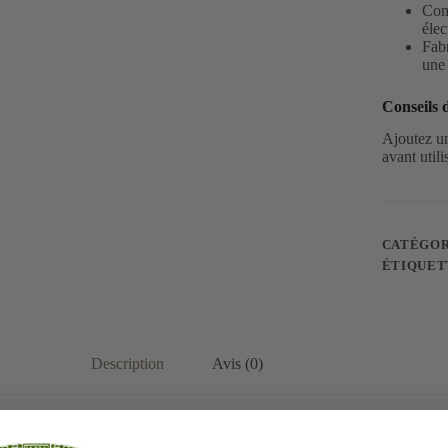
Comp
élec
Fabr
une 
Conseils d
Ajoutez un
avant utili
CATÉGOR
ÉTIQUET
Description
Avis (0)