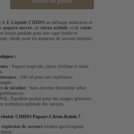
Ajouter au panier
ômes
 le
E-Liquide CHIDO
au mélange audacieux et
de
papaye sucrée
, de
citron acidulé
, et de
raisin
ne fusion parfaite pour une vape fruitée et
sante, idéale pour les amateurs de saveurs intenses
.
stiques :
ômes
: Papaye tropicale, citron vivifiant et raisin
x.
tenance
: 100 ml pour une expérience
longée.
x de nicotine
: Sans nicotine (boostable selon
préférences).
/VG
: Équilibre parfait pour des nuages généreux
ne restitution optimale des saveurs.
 choisir CHIDO Papaye-Citron-Raisin ?
e
explosion de saveurs
fruitées qui évoquent
otisme.