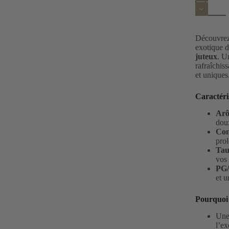
de
E
Liquide
CHIDOar
papaye
Découvrez
citron
exotique 
raisin
juteux
. U
100ml
rafraîchis
et uniques
Caractéri
Ar
dou
Con
pro
Tau
vos 
PG
et u
Pourquoi
Un
l’ex