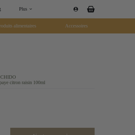
g
Plus
Panier
d’achat
roduits alimentaires
Accessoires
e CHIDO
aye citron raisin 100ml