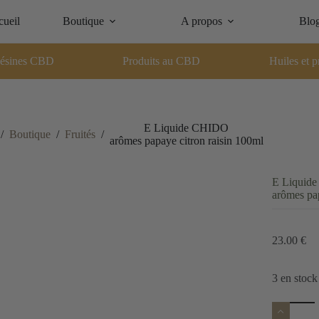
ueil
Boutique
A propos
Blo
ésines CBD
Produits au CBD
Huiles et p
E Liquide CHIDO
/
Boutique
/
Fruités
/
arômes papaye citron raisin 100ml
E Liquid
arômes pap
23.00
€
3 en stock
quantité