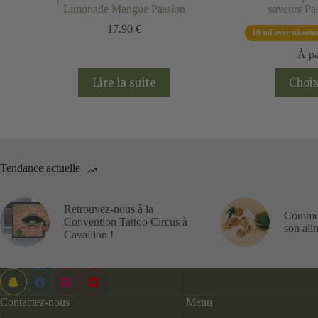
Limonade Mangue Passion
saveurs Pa
17.90
€
10 ml avec nicotin
À pa
Lire la suite
Choix
Tendance actuelle
Retrouvez-nous à la
Commen
Convention Tattoo Circus à
son ali
Cavaillon !
Contactez-nous
Menu