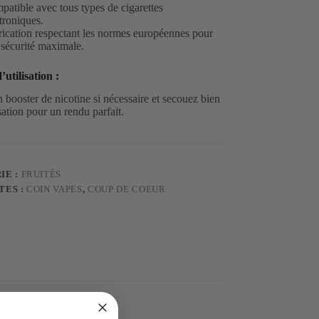
atible avec tous types de cigarettes
troniques.
ication respectant les normes européennes pour
sécurité maximale.
’utilisation :
 booster de nicotine si nécessaire et secouez bien
sation pour un rendu parfait.
IE :
FRUITÉS
TES :
COIN VAPES
,
COUP DE COEUR