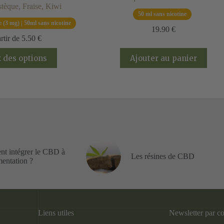
stèque, Fraise, Kiwi
50 ml sans nicotine
e (3 mg) | 50ml sans nicotine
19.90
€
rtir de
5.50
€
Ce
 des options
Ajouter au panier
produit
a
plusieurs
variations.
Les
options
peuvent
être
choisies
sur
la
t intégrer le CBD à
Les résines de CBD
page
mentation ?
du
produit
Liens utiles
Newsletter par co